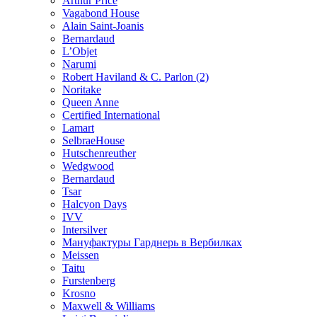
Arthur Price
Vagabond House
Alain Saint-Joanis
Bernardaud
L’Objet
Narumi
Robert Haviland & C. Parlon (2)
Noritakе
Queen Anne
Certified International
Lamart
SelbraeHouse
Hutschenreuther
Wedgwood
Bernardaud
Tsar
Halcyon Days
IVV
Intersilver
Мануфактуры Гарднерь в Вербилках
Meissen
Taitu
Furstenberg
Krosno
Maxwell & Williams