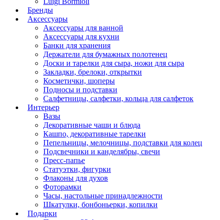
Luigi Bormioli
Бренды
Аксессуары
Аксессуары для ванной
Аксессуары для кухни
Банки для хранения
Держатели для бумажных полотенец
Доски и тарелки для сыра, ножи для сыра
Закладки, брелоки, открытки
Косметички, шоперы
Подносы и подставки
Салфетницы, салфетки, кольца для салфеток
Интерьер
Вазы
Декоративные чаши и блюда
Кашпо, декоративные тарелки
Пепельницы, мелочницы, подставки для колец
Подсвечники и канделябры, свечи
Пресс-папье
Статуэтки, фигурки
Флаконы для духов
Фоторамки
Часы, настольные принадлежности
Шкатулки, бонбоньерки, копилки
Подарки