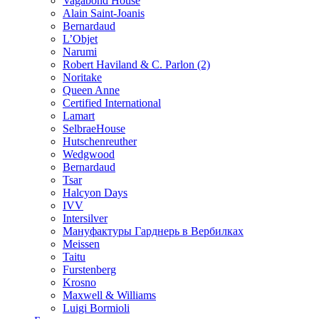
Vagabond House
Alain Saint-Joanis
Bernardaud
L’Objet
Narumi
Robert Haviland & C. Parlon (2)
Noritakе
Queen Anne
Certified International
Lamart
SelbraeHouse
Hutschenreuther
Wedgwood
Bernardaud
Tsar
Halcyon Days
IVV
Intersilver
Мануфактуры Гарднерь в Вербилках
Meissen
Taitu
Furstenberg
Krosno
Maxwell & Williams
Luigi Bormioli