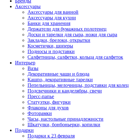
Бренды
Аксессуары
Аксессуары для ванной
Аксессуары для кухни
Банки для хранения
Держатели для бумажных полотенец
Доски и тарелки для сыра, ножи для сыра
Закладки, брелоки, открытки
Косметички, шоперы
Подносы и подставки
Салфетницы, салфетки, кольца для салфеток
Интерьер
Вазы
Декоративные чаши и блюда
Кашпо, декоративные тарелки
Пепельницы, мелочницы, подставки для колец
Подсвечники и канделябры, свечи
Пресс-папье
Статуэтки, фигурки
Флаконы для духов
Фоторамки
Часы, настольные принадлежности
Шкатулки, бонбоньерки, копилки
Подарки
Подарки к 23 февраля