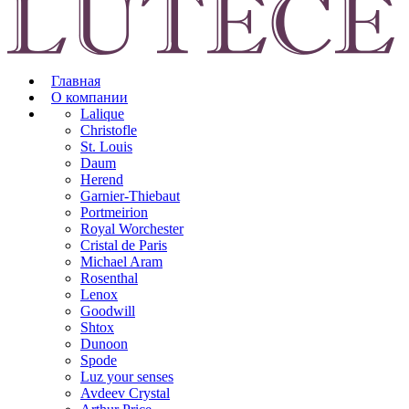
Главная
О компании
Lalique
Christofle
St. Louis
Daum
Herend
Garnier-Thiebaut
Portmeirion
Royal Worchester
Cristal de Paris
Michael Aram
Rosenthal
Lenox
Goodwill
Shtox
Dunoon
Spode
Luz your senses
Avdeev Crystal