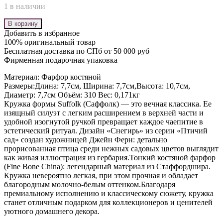
1 в наличии
В корзину
Добавить в избранное
100% оригинальный товар
Бесплатная доставка по СПб от 50 000 руб
Фирменная подарочная упаковка
Материал: Фарфор костяной
Размеры:Длина: 7,7см, Ширина: 7,7см,Высота: 10,7см,
Диаметр: 7,7см Объём: 310 Вес: 0,171кг
Кружка формы Suffolk (Саффолк) — это вечная классика. Ее
изящный силуэт с легким расширением в верхней части и
удобной изогнутой ручкой превращает каждое чаепитие в
эстетический ритуал. Дизайн «Снегирь» из серии «Птичий
сад» создан художницей Джейн Ферн: детально
прорисованная птица среди нежных садовых цветов выглядит
как живая иллюстрация из гербария.Тонкий костяной фарфор
(Fine Bone China): легендарный материал из Стаффордшира.
Кружка невероятно легкая, при этом прочная и обладает
благородным молочно-белым оттенком.Благодаря
премиальному исполнению и классическому сюжету, кружка
станет отличным подарком для коллекционеров и ценителей
уютного домашнего декора.