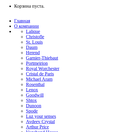
Корзина пуста.
Главная
О компании
Lalique
Christofle
St. Louis
Daum
Herend
Garnier-Thiebaut
Portmeirion
Royal Worchester
Cristal de Paris
Michael Aram
Rosenthal
Lenox
Goodwill
Shtox
Dunoon
Spode
Luz your senses
Avdeev Crystal
Arthur Price