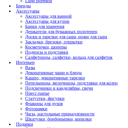
Luigi Bormioli
Бренды
Аксессуары
Аксессуары для ванной
Аксессуары для кухни
Банки для хранения
Держатели для бумажных полотенец
Доски и тарелки для сыра, ножи для сыра
Закладки, брелоки, открытки
Косметички, шоперы
Подносы и подставки
Салфетницы, салфетки, кольца для салфеток
Интерьер
Вазы
Декоративные чаши и блюда
Кашпо, декоративные тарелки
Пепельницы, мелочницы, подставки для колец
Подсвечники и канделябры, свечи
Пресс-папье
Статуэтки, фигурки
Флаконы для духов
Фоторамки
Часы, настольные принадлежности
Шкатулки, бонбоньерки, копилки
Подарки