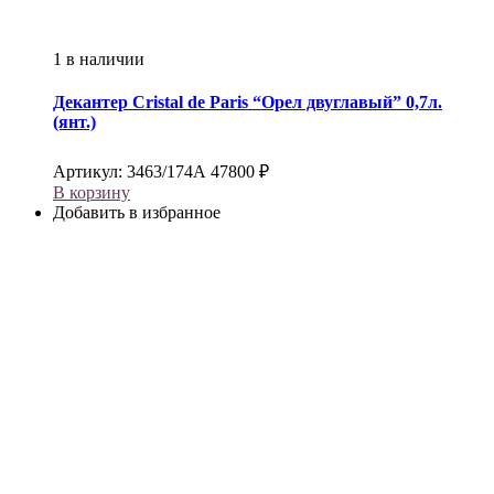
1 в наличии
Декантер
Cristal de Paris
“Орел двуглавый” 0,7л.
(янт.)
Артикул:
3463/174А
47800
₽
В корзину
Добавить в избранное