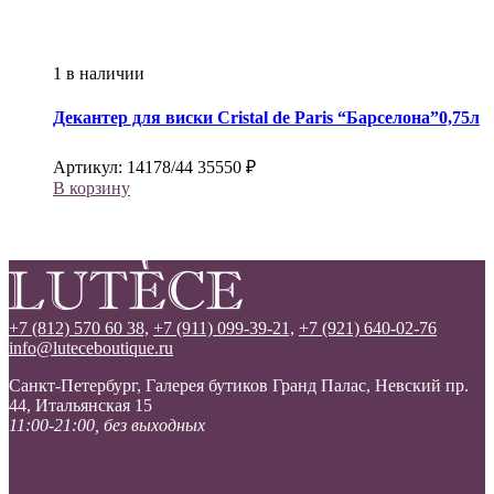
1 в наличии
Декантер для виски
Cristal de Paris
“Барселона”0,75л
Артикул:
14178/44
35550
₽
В корзину
+7 (812) 570 60 38,
+7 (911) 099-39-21,
+7 (921) 640-02-76
info@luteceboutique.ru
Санкт-Петербург, Галерея бутиков Гранд Палас, Невский пр.
44, Итальянская 15
11:00-21:00, без выходных