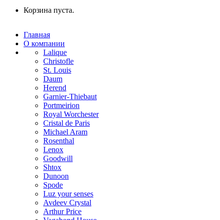
Корзина пуста.
Главная
О компании
Lalique
Christofle
St. Louis
Daum
Herend
Garnier-Thiebaut
Portmeirion
Royal Worchester
Cristal de Paris
Michael Aram
Rosenthal
Lenox
Goodwill
Shtox
Dunoon
Spode
Luz your senses
Avdeev Crystal
Arthur Price