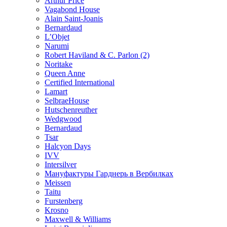
Arthur Price
Vagabond House
Alain Saint-Joanis
Bernardaud
L’Objet
Narumi
Robert Haviland & C. Parlon (2)
Noritakе
Queen Anne
Certified International
Lamart
SelbraeHouse
Hutschenreuther
Wedgwood
Bernardaud
Tsar
Halcyon Days
IVV
Intersilver
Мануфактуры Гарднерь в Вербилках
Meissen
Taitu
Furstenberg
Krosno
Maxwell & Williams