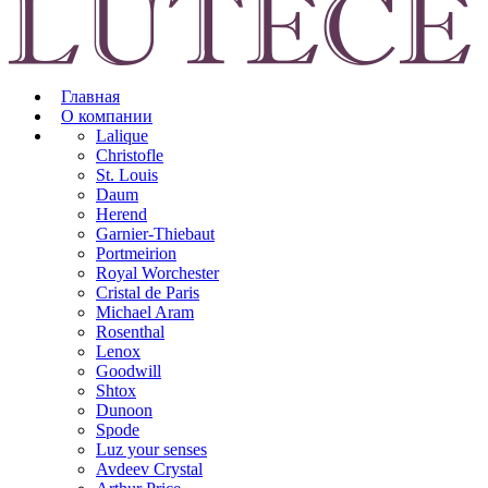
Главная
О компании
Lalique
Christofle
St. Louis
Daum
Herend
Garnier-Thiebaut
Portmeirion
Royal Worchester
Cristal de Paris
Michael Aram
Rosenthal
Lenox
Goodwill
Shtox
Dunoon
Spode
Luz your senses
Avdeev Crystal