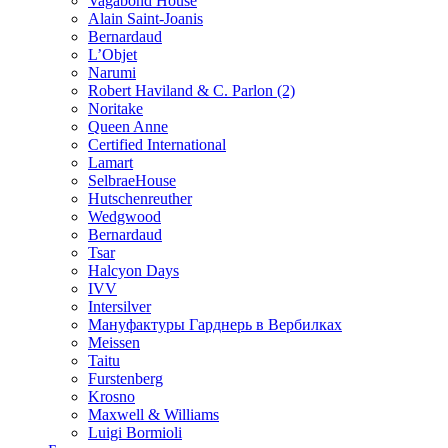
Vagabond House
Alain Saint-Joanis
Bernardaud
L’Objet
Narumi
Robert Haviland & C. Parlon (2)
Noritakе
Queen Anne
Certified International
Lamart
SelbraeHouse
Hutschenreuther
Wedgwood
Bernardaud
Tsar
Halcyon Days
IVV
Intersilver
Мануфактуры Гарднерь в Вербилках
Meissen
Taitu
Furstenberg
Krosno
Maxwell & Williams
Luigi Bormioli