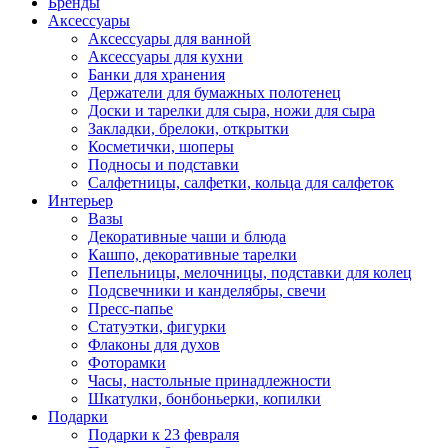
Бренды
Аксессуары
Аксессуары для ванной
Аксессуары для кухни
Банки для хранения
Держатели для бумажных полотенец
Доски и тарелки для сыра, ножи для сыра
Закладки, брелоки, открытки
Косметички, шоперы
Подносы и подставки
Салфетницы, салфетки, кольца для салфеток
Интерьер
Вазы
Декоративные чаши и блюда
Кашпо, декоративные тарелки
Пепельницы, мелочницы, подставки для колец
Подсвечники и канделябры, свечи
Пресс-папье
Статуэтки, фигурки
Флаконы для духов
Фоторамки
Часы, настольные принадлежности
Шкатулки, бонбоньерки, копилки
Подарки
Подарки к 23 февраля