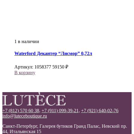
1 в наличии
Waterford
Декантер “Лисмор” 0,72л
Артикул:
1058377
59150
₽
В корзину
+7 (812) 570 60 38,
+7 (911) 099-39-21,
+7 (921) 640-02-76
info@luteceboutique.ru
Санкт-Петербург, Галерея бутиков Гранд Палас, Невский пр.
44, Итальянская 15