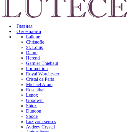
Главная
О компании
Lalique
Christofle
St. Louis
Daum
Herend
Garnier-Thiebaut
Portmeirion
Royal Worchester
Cristal de Paris
Michael Aram
Rosenthal
Lenox
Goodwill
Shtox
Dunoon
Spode
Luz your senses
Avdeev Crystal