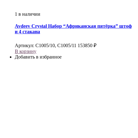
1 в наличии
Avdeev Crystal
Набор “Африканская пятёрка” штоф
и 4 стакана
Артикул:
С1005/10, С1005/11
153850
₽
В корзину
Добавить в избранное