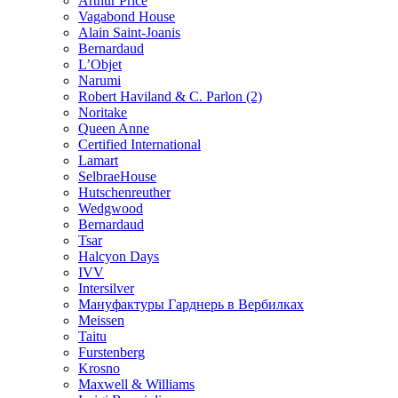
Arthur Price
Vagabond House
Alain Saint-Joanis
Bernardaud
L’Objet
Narumi
Robert Haviland & C. Parlon (2)
Noritakе
Queen Anne
Certified International
Lamart
SelbraeHouse
Hutschenreuther
Wedgwood
Bernardaud
Tsar
Halcyon Days
IVV
Intersilver
Мануфактуры Гарднерь в Вербилках
Meissen
Taitu
Furstenberg
Krosno
Maxwell & Williams