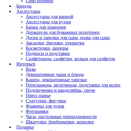
Luigi Bormioli
Бренды
Аксессуары
Аксессуары для ванной
Аксессуары для кухни
Банки для хранения
Держатели для бумажных полотенец
Доски и тарелки для сыра, ножи для сыра
Закладки, брелоки, открытки
Косметички, шоперы
Подносы и подставки
Салфетницы, салфетки, кольца для салфеток
Интерьер
Вазы
Декоративные чаши и блюда
Кашпо, декоративные тарелки
Пепельницы, мелочницы, подставки для колец
Подсвечники и канделябры, свечи
Пресс-папье
Статуэтки, фигурки
Флаконы для духов
Фоторамки
Часы, настольные принадлежности
Шкатулки, бонбоньерки, копилки
Подарки