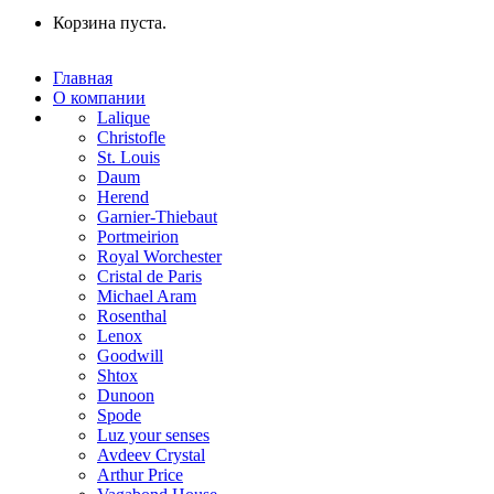
Корзина пуста.
Главная
О компании
Lalique
Christofle
St. Louis
Daum
Herend
Garnier-Thiebaut
Portmeirion
Royal Worchester
Cristal de Paris
Michael Aram
Rosenthal
Lenox
Goodwill
Shtox
Dunoon
Spode
Luz your senses
Avdeev Crystal
Arthur Price