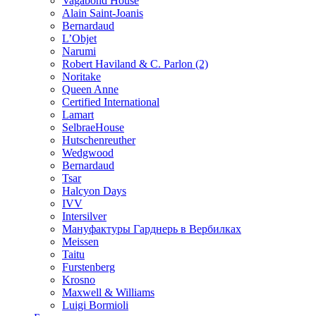
Vagabond House
Alain Saint-Joanis
Bernardaud
L’Objet
Narumi
Robert Haviland & C. Parlon (2)
Noritakе
Queen Anne
Certified International
Lamart
SelbraeHouse
Hutschenreuther
Wedgwood
Bernardaud
Tsar
Halcyon Days
IVV
Intersilver
Мануфактуры Гарднерь в Вербилках
Meissen
Taitu
Furstenberg
Krosno
Maxwell & Williams
Luigi Bormioli