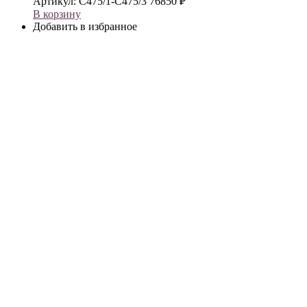
Артикул:
С475/1-С475/3
76850
₽
В корзину
Добавить в избранное