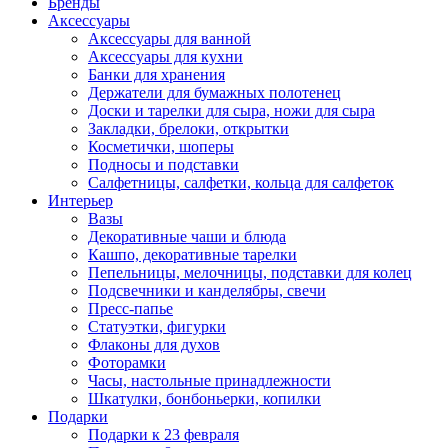
Бренды
Аксессуары
Аксессуары для ванной
Аксессуары для кухни
Банки для хранения
Держатели для бумажных полотенец
Доски и тарелки для сыра, ножи для сыра
Закладки, брелоки, открытки
Косметички, шоперы
Подносы и подставки
Салфетницы, салфетки, кольца для салфеток
Интерьер
Вазы
Декоративные чаши и блюда
Кашпо, декоративные тарелки
Пепельницы, мелочницы, подставки для колец
Подсвечники и канделябры, свечи
Пресс-папье
Статуэтки, фигурки
Флаконы для духов
Фоторамки
Часы, настольные принадлежности
Шкатулки, бонбоньерки, копилки
Подарки
Подарки к 23 февраля