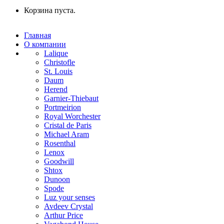
Корзина пуста.
Главная
О компании
Lalique
Christofle
St. Louis
Daum
Herend
Garnier-Thiebaut
Portmeirion
Royal Worchester
Cristal de Paris
Michael Aram
Rosenthal
Lenox
Goodwill
Shtox
Dunoon
Spode
Luz your senses
Avdeev Crystal
Arthur Price