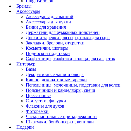
Luigi Bormioli
Бренды
Аксессуары
Аксессуары для ванной
Аксессуары для кухни
Банки для хранения
Держатели для бумажных полотенец
Доски и тарелки для сыра, ножи для сыра
Закладки, брелоки, открытки
Косметички, шоперы
Подносы и подставки
Салфетницы, салфетки, кольца для салфеток
Интерьер
Вазы
Декоративные чаши и блюда
Кашпо, декоративные тарелки
Пепельницы, мелочницы, подставки для колец
Подсвечники и канделябры, свечи
Пресс-папье
Статуэтки, фигурки
Флаконы для духов
Фоторамки
Часы, настольные принадлежности
Шкатулки, бонбоньерки, копилки
Подарки