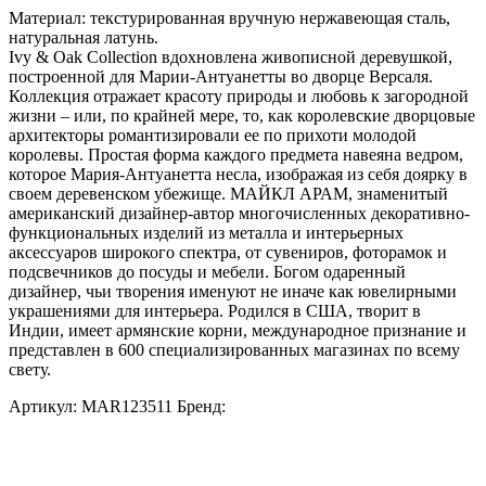
Материал: текстурированная вручную нержавеющая сталь,
натуральная латунь.
Ivy & Oak Collection вдохновлена живописной деревушкой,
построенной для Марии-Антуанетты во дворце Версаля.
Коллекция отражает красоту природы и любовь к загородной
жизни – или, по крайней мере, то, как королевские дворцовые
архитекторы романтизировали ее по прихоти молодой
королевы. Простая форма каждого предмета навеяна ведром,
которое Мария-Антуанетта несла, изображая из себя доярку в
своем деревенском убежище. МАЙКЛ АРАМ, знаменитый
американский дизайнер-автор многочисленных декоративно-
функциональных изделий из металла и интерьерных
аксессуаров широкого спектра, от сувениров, фоторамок и
подсвечников до посуды и мебели. Богом одаренный
дизайнер, чьи творения именуют не иначе как ювелирными
украшениями для интерьера. Родился в США, творит в
Индии, имеет армянские корни, международное признание и
представлен в 600 специализированных магазинах по всему
свету.
Артикул:
MAR123511
Бренд: