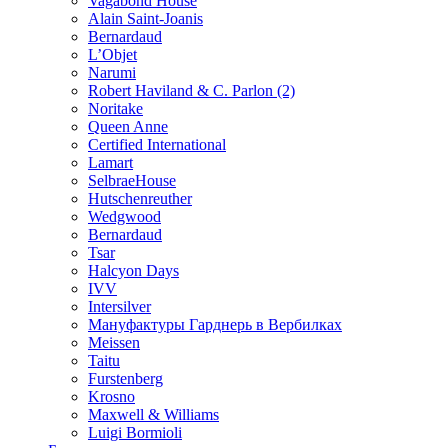
Vagabond House
Alain Saint-Joanis
Bernardaud
L’Objet
Narumi
Robert Haviland & C. Parlon (2)
Noritakе
Queen Anne
Certified International
Lamart
SelbraeHouse
Hutschenreuther
Wedgwood
Bernardaud
Tsar
Halcyon Days
IVV
Intersilver
Мануфактуры Гарднерь в Вербилках
Meissen
Taitu
Furstenberg
Krosno
Maxwell & Williams
Luigi Bormioli