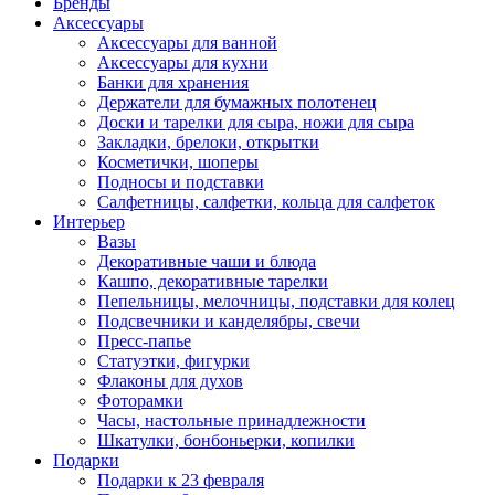
Бренды
Аксессуары
Аксессуары для ванной
Аксессуары для кухни
Банки для хранения
Держатели для бумажных полотенец
Доски и тарелки для сыра, ножи для сыра
Закладки, брелоки, открытки
Косметички, шоперы
Подносы и подставки
Салфетницы, салфетки, кольца для салфеток
Интерьер
Вазы
Декоративные чаши и блюда
Кашпо, декоративные тарелки
Пепельницы, мелочницы, подставки для колец
Подсвечники и канделябры, свечи
Пресс-папье
Статуэтки, фигурки
Флаконы для духов
Фоторамки
Часы, настольные принадлежности
Шкатулки, бонбоньерки, копилки
Подарки
Подарки к 23 февраля