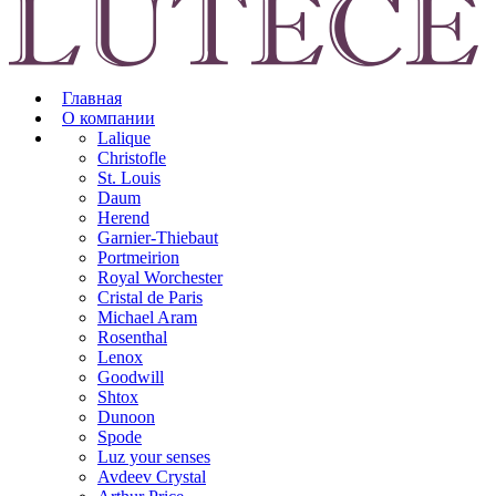
Главная
О компании
Lalique
Christofle
St. Louis
Daum
Herend
Garnier-Thiebaut
Portmeirion
Royal Worchester
Cristal de Paris
Michael Aram
Rosenthal
Lenox
Goodwill
Shtox
Dunoon
Spode
Luz your senses
Avdeev Crystal