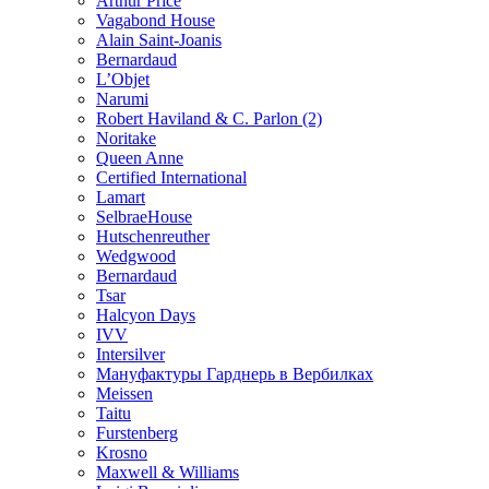
Arthur Price
Vagabond House
Alain Saint-Joanis
Bernardaud
L’Objet
Narumi
Robert Haviland & C. Parlon (2)
Noritakе
Queen Anne
Certified International
Lamart
SelbraeHouse
Hutschenreuther
Wedgwood
Bernardaud
Tsar
Halcyon Days
IVV
Intersilver
Мануфактуры Гарднерь в Вербилках
Meissen
Taitu
Furstenberg
Krosno
Maxwell & Williams