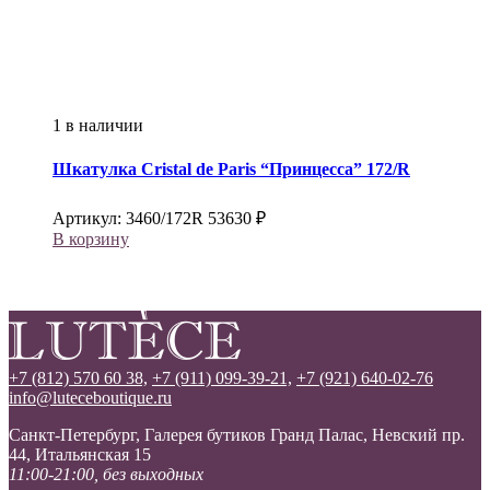
1 в наличии
Шкатулка
Cristal de Paris
“Принцесса” 172/R
Артикул:
3460/172R
53630
₽
В корзину
+7 (812) 570 60 38,
+7 (911) 099-39-21,
+7 (921) 640-02-76
info@luteceboutique.ru
Санкт-Петербург, Галерея бутиков Гранд Палас, Невский пр.
44, Итальянская 15
11:00-21:00, без выходных