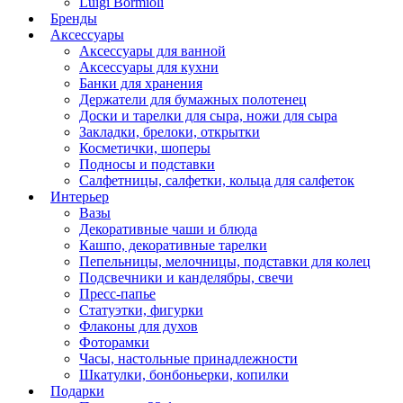
Luigi Bormioli
Бренды
Аксессуары
Аксессуары для ванной
Аксессуары для кухни
Банки для хранения
Держатели для бумажных полотенец
Доски и тарелки для сыра, ножи для сыра
Закладки, брелоки, открытки
Косметички, шоперы
Подносы и подставки
Салфетницы, салфетки, кольца для салфеток
Интерьер
Вазы
Декоративные чаши и блюда
Кашпо, декоративные тарелки
Пепельницы, мелочницы, подставки для колец
Подсвечники и канделябры, свечи
Пресс-папье
Статуэтки, фигурки
Флаконы для духов
Фоторамки
Часы, настольные принадлежности
Шкатулки, бонбоньерки, копилки
Подарки