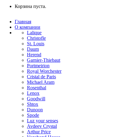
Корзина пуста.
Главная
О компании
Lalique
Christofle
St. Louis
Daum
Herend
Garnier-Thiebaut
Portmeirion
Royal Worchester
Cristal de Paris
Michael Aram
Rosenthal
Lenox
Goodwill
Shtox
Dunoon
Spode
Luz your senses
Avdeev Crystal
Arthur Price