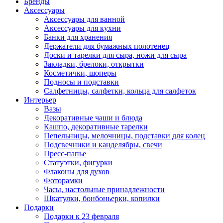
Бренды
Аксессуары
Аксессуары для ванной
Аксессуары для кухни
Банки для хранения
Держатели для бумажных полотенец
Доски и тарелки для сыра, ножи для сыра
Закладки, брелоки, открытки
Косметички, шоперы
Подносы и подставки
Салфетницы, салфетки, кольца для салфеток
Интерьер
Вазы
Декоративные чаши и блюда
Кашпо, декоративные тарелки
Пепельницы, мелочницы, подставки для колец
Подсвечники и канделябры, свечи
Пресс-папье
Статуэтки, фигурки
Флаконы для духов
Фоторамки
Часы, настольные принадлежности
Шкатулки, бонбоньерки, копилки
Подарки
Подарки к 23 февраля