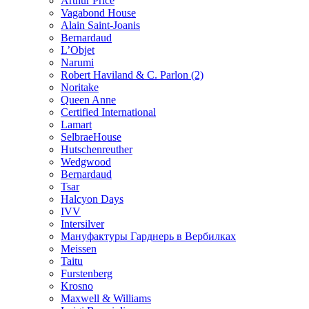
Arthur Price
Vagabond House
Alain Saint-Joanis
Bernardaud
L’Objet
Narumi
Robert Haviland & C. Parlon (2)
Noritakе
Queen Anne
Certified International
Lamart
SelbraeHouse
Hutschenreuther
Wedgwood
Bernardaud
Tsar
Halcyon Days
IVV
Intersilver
Мануфактуры Гарднерь в Вербилках
Meissen
Taitu
Furstenberg
Krosno
Maxwell & Williams