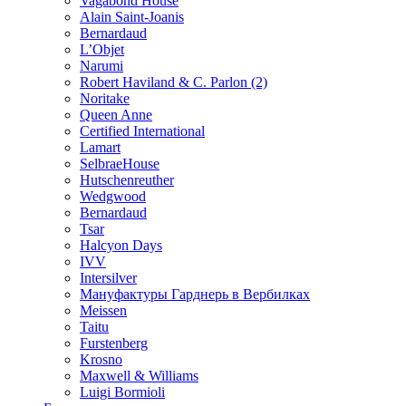
Vagabond House
Alain Saint-Joanis
Bernardaud
L’Objet
Narumi
Robert Haviland & C. Parlon (2)
Noritakе
Queen Anne
Certified International
Lamart
SelbraeHouse
Hutschenreuther
Wedgwood
Bernardaud
Tsar
Halcyon Days
IVV
Intersilver
Мануфактуры Гарднерь в Вербилках
Meissen
Taitu
Furstenberg
Krosno
Maxwell & Williams
Luigi Bormioli