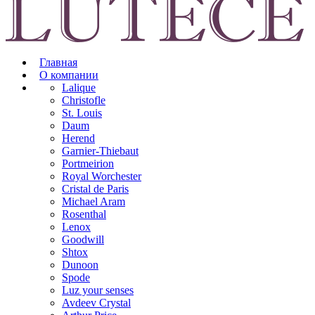
Главная
О компании
Lalique
Christofle
St. Louis
Daum
Herend
Garnier-Thiebaut
Portmeirion
Royal Worchester
Cristal de Paris
Michael Aram
Rosenthal
Lenox
Goodwill
Shtox
Dunoon
Spode
Luz your senses
Avdeev Crystal