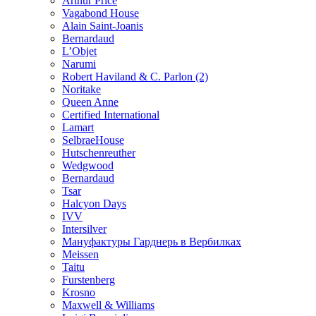
Arthur Price
Vagabond House
Alain Saint-Joanis
Bernardaud
L’Objet
Narumi
Robert Haviland & C. Parlon (2)
Noritakе
Queen Anne
Certified International
Lamart
SelbraeHouse
Hutschenreuther
Wedgwood
Bernardaud
Tsar
Halcyon Days
IVV
Intersilver
Мануфактуры Гарднерь в Вербилках
Meissen
Taitu
Furstenberg
Krosno
Maxwell & Williams