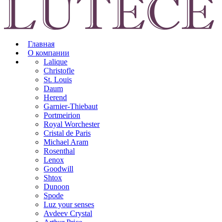
Главная
О компании
Lalique
Christofle
St. Louis
Daum
Herend
Garnier-Thiebaut
Portmeirion
Royal Worchester
Cristal de Paris
Michael Aram
Rosenthal
Lenox
Goodwill
Shtox
Dunoon
Spode
Luz your senses
Avdeev Crystal