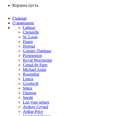
Корзина пуста.
Главная
О компании
Lalique
Christofle
St. Louis
Daum
Herend
Garnier-Thiebaut
Portmeirion
Royal Worchester
Cristal de Paris
Michael Aram
Rosenthal
Lenox
Goodwill
Shtox
Dunoon
Spode
Luz your senses
Avdeev Crystal
Arthur Price