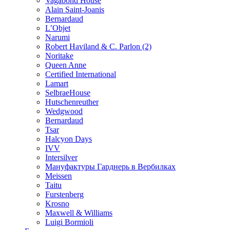
Vagabond House
Alain Saint-Joanis
Bernardaud
L’Objet
Narumi
Robert Haviland & C. Parlon (2)
Noritakе
Queen Anne
Certified International
Lamart
SelbraeHouse
Hutschenreuther
Wedgwood
Bernardaud
Tsar
Halcyon Days
IVV
Intersilver
Мануфактуры Гарднерь в Вербилках
Meissen
Taitu
Furstenberg
Krosno
Maxwell & Williams
Luigi Bormioli