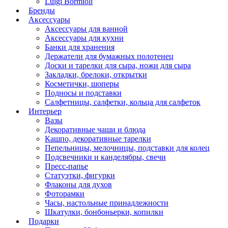
Luigi Bormioli
Бренды
Аксессуары
Аксессуары для ванной
Аксессуары для кухни
Банки для хранения
Держатели для бумажных полотенец
Доски и тарелки для сыра, ножи для сыра
Закладки, брелоки, открытки
Косметички, шоперы
Подносы и подставки
Салфетницы, салфетки, кольца для салфеток
Интерьер
Вазы
Декоративные чаши и блюда
Кашпо, декоративные тарелки
Пепельницы, мелочницы, подставки для колец
Подсвечники и канделябры, свечи
Пресс-папье
Статуэтки, фигурки
Флаконы для духов
Фоторамки
Часы, настольные принадлежности
Шкатулки, бонбоньерки, копилки
Подарки