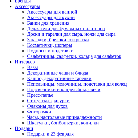
Бренды
Аксессуары
Аксессуары для ванной
Аксессуары для кухни
Банки для хранения
Держатели для бумажных полотенец
Доски и тарелки для сыра, ножи для сыра
Закладки, брелоки, открытки
Косметички, шоперы
Подносы и подставки
Салфетницы, салфетки, кольца для салфеток
Интерьер
Вазы
Декоративные чаши и блюда
Кашпо, декоративные тарелки
Пепельницы, мелочницы, подставки для колец
Подсвечники и канделябры, свечи
Пресс-папье
Статуэтки, фигурки
Флаконы для духов
Фоторамки
Часы, настольные принадлежности
Шкатулки, бонбоньерки, копилки
Подарки
Подарки к 23 февраля